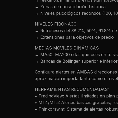
→ Máximos/mínimos previos significativo
→ Zonas de consolidación histórica
→ Niveles psicológicos redondos (100, 10
NIVELES FIBONACCI
→ Retrocesos del 38.2%, 50%, 61.8% de
→ Extensiones para objetivos de precio
MEDIAS MÓVILES DINÁMICAS
→ MA50, MA200 o las que uses en tu si
→ Bandas de Bollinger superior e inferior
Configura alertas en AMBAS direcciones p
aproximación importa tanto como el nive
HERRAMIENTAS RECOMENDADAS:
• TradingView: Alertas ilimitadas en pla
• MT4/MT5: Alertas básicas gratuitas, re
• Thinkorswim: Sistema de alertas robus