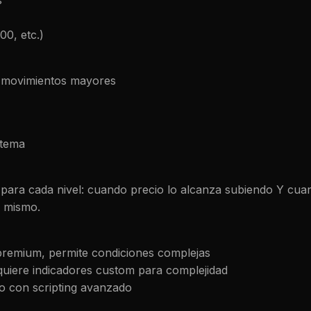
s
00, etc.)
 movimientos mayores
stema
ara cada nivel: cuando precio lo alcanza subiendo Y cuand
l mismo.
n premium, permite condiciones complejas
quiere indicadores custom para complejidad
to con scripting avanzado