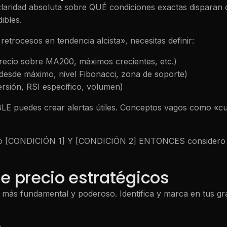
 claridad absoluta sobre QUÉ condiciones exactas dispara
ibles.
retrocesos en tendencia alcista», necesitas definir:
precio sobre MA200, máximos crecientes, etc.)
desde máximo, nivel Fibonacci, zona de soporte)
ersión, RSI específico, volumen)
 puedes crear alertas útiles. Conceptos vagos como «cu
ndo [CONDICIÓN 1] Y [CONDICIÓN 2] ENTONCES considero en
de precio estratégicos
ta más fundamental y poderoso. Identifica y marca en tus grá